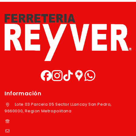
Información
Lote 03 Parcela 05 Sector LLancay San Pedro,
9660000, Region Metropolitana
+569 97724351
ventas@reyver.cl