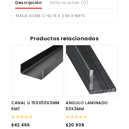
Descripción
Valoraciones (0)
MALLA ACMA C-92 15 X 2.60 X 5MTS
Productos relacionados
CANAL U 150X50X3MM
ANGULO LAMINADO
6MT
50X3MM
0
0
$
42.466
$
20.908
out
out