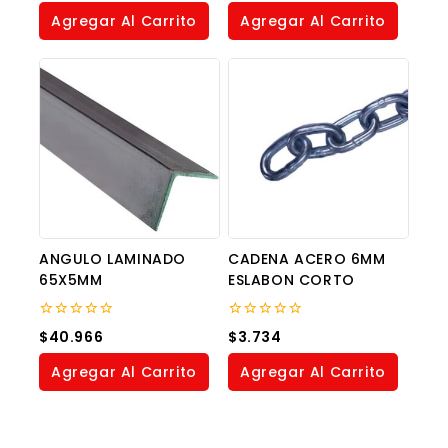
of
of
Agregar Al Carrito
Agregar Al Carrito
5
5
ANGULO LAMINADO
CADENA ACERO 6MM
65X5MM
ESLABON CORTO
0
0
$
40.966
$
3.734
out
out
of
of
Agregar Al Carrito
Agregar Al Carrito
5
5