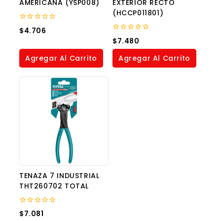
AMERICANA (YSP008)
EXTERIOR RECTO
(HCCP011801)
0
$
4.706
out
0
$
7.480
of
out
5
of
Agregar Al Carrito
Agregar Al Carrito
5
TENAZA 7 INDUSTRIAL
THT260702 TOTAL
0
$
7.081
out