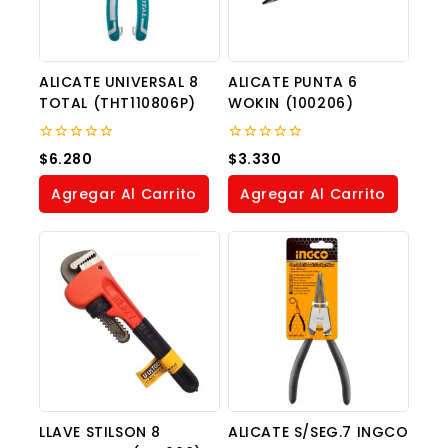
ALICATE UNIVERSAL 8
ALICATE PUNTA 6
TOTAL (THT110806P)
WOKIN (100206)
0
0
$
6.280
$
3.330
out
out
of
of
Agregar Al Carrito
Agregar Al Carrito
5
5
LLAVE STILSON 8
ALICATE S/SEG.7 INGCO