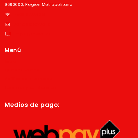
9660000, Region Metropolitana
+569 97724351
ventas@reyver.cl
https://reyver.cl
Menú
Inicio
Quienes Somos
Política de privacidad
Términos y condiciones
Medios de pago: