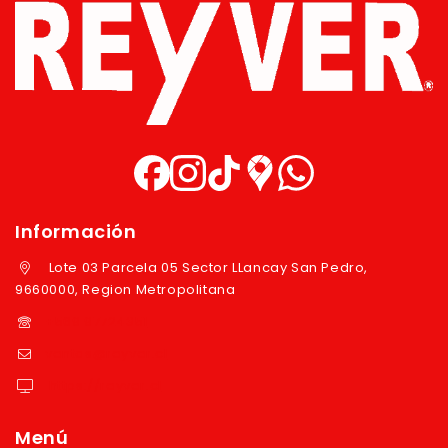
Información
Lote 03 Parcela 05 Sector LLancay San Pedro,
9660000, Region Metropolitana
+569 97724351
ventas@reyver.cl
https://reyver.cl
Menú