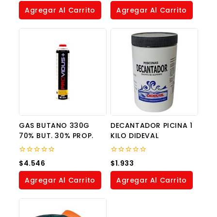
5
of
Agregar Al Carrito
Agregar Al Carrito
5
GAS BUTANO 330G
DECANTADOR PICINA 1
70% BUT. 30% PROP.
KILO DIDEVAL
0
0
$
4.546
$
1.933
out
out
of
of
Agregar Al Carrito
Agregar Al Carrito
5
5