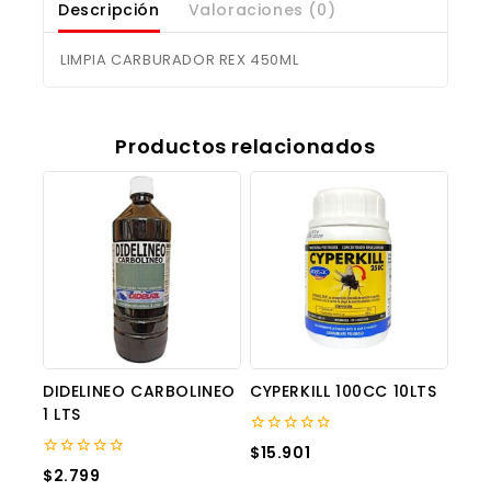
Descripción
Valoraciones (0)
LIMPIA CARBURADOR REX 450ML
Productos relacionados
DIDELINEO CARBOLINEO
CYPERKILL 100CC 10LTS
1 LTS
0
$
15.901
out
0
$
2.799
of
out