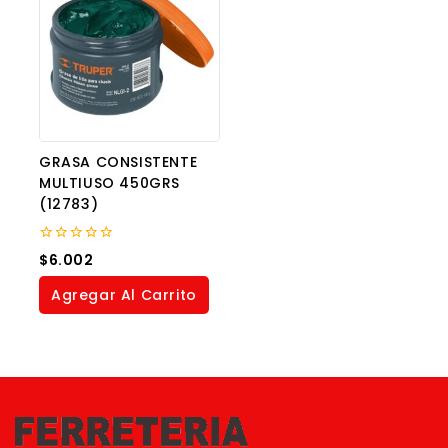
GRASA CONSISTENTE
MULTIUSO 450GRS
(12783)
0
$
6.002
out
of
Agregar Al Carrito
5