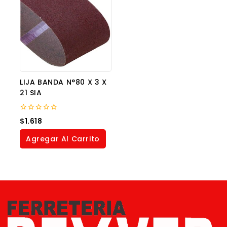
LIJA BANDA N°80 X 3 X
21 SIA
0
$
1.618
out
of
Agregar Al Carrito
5