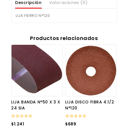
Descripción
Valoraciones (0)
LIJA FIERRO N°120
Productos relacionados
LIJA BANDA N°50 X 3 X
LIJA DISCO FIBRA 4.1/2
24 SIA
N°120
0
0
$
1.241
$
689
out
out