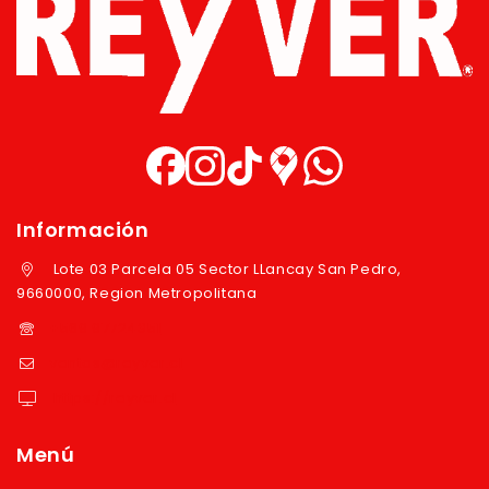
Información
Lote 03 Parcela 05 Sector LLancay San Pedro,
9660000, Region Metropolitana
+569 97724351
ventas@reyver.cl
https://reyver.cl
Menú