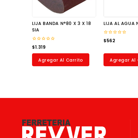
LIJA BANDA N°80 X 3 X 18
LIJA AL AGUA 
SIA
0
$
562
out
0
$
1.319
of
out
5
of
5
Agregar Al Carrito
Agregar Al 