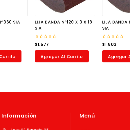
N°360 SIA
LIJA BANDA N°120 X 3 X 18
LIJA BANDA N
SIA
SIA
0
0
$
1.577
$
1.803
out
out
of
of
5
5
Carrito
Agregar Al Carrito
Agregar A
Información
Menú
Lote 03 Parcela 05