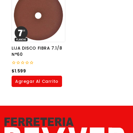
LIJA DISCO FIBRA 7.1/8
N°60
0
$
1.599
out
of
Agregar Al Carrito
5