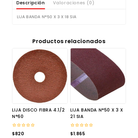
Descripción
Valoraciones (0)
LIJA BANDA N°50 X 3 X 18 SIA
Productos relacionados
LIJA DISCO FIBRA 4.1/2
LIJA BANDA N°50 X 3 X
N°60
21 SIA
0
0
$
820
$
1.865
out
out