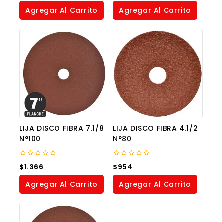
of
of
Agregar Al Carrito
Agregar Al Carrito
5
5
LIJA DISCO FIBRA 7.1/8
LIJA DISCO FIBRA 4.1/2
N°100
N°80
0
0
$
1.366
$
954
out
out
of
of
Agregar Al Carrito
Agregar Al Carrito
5
5