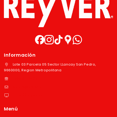
Información
Lote 03 Parcela 05 Sector LLancay San Pedro,
9660000, Region Metropolitana
+569 97724351
ventas@reyver.cl
https://reyver.cl
Menú