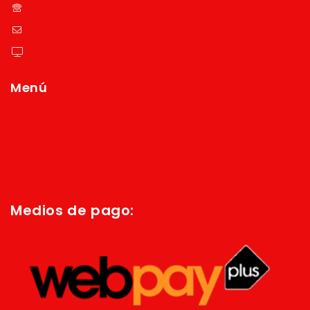
+569 97724351
ventas@reyver.cl
https://reyver.cl
Menú
Inicio
Quienes Somos
Política de privacidad
Términos y condiciones
Medios de pago: