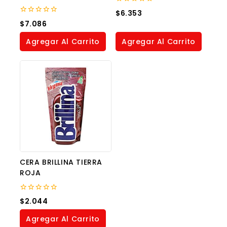
0
$
6.353
out
0
$
7.086
of
out
5
of
Agregar Al Carrito
Agregar Al Carrito
5
CERA BRILLINA TIERRA
ROJA
0
$
2.044
out
of
Agregar Al Carrito
5