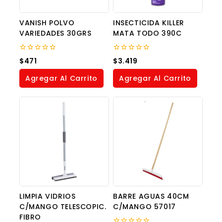
VANISH POLVO
INSECTICIDA KILLER
VARIEDADES 30GRS
MATA TODO 390C
0
0
$
471
$
3.419
out
out
of
of
Agregar Al Carrito
Agregar Al Carrito
5
5
LIMPIA VIDRIOS
BARRE AGUAS 40CM
C/MANGO TELESCOPIC.
C/MANGO 57017
FIBRO