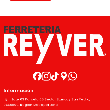
Información
Lote 03 Parcela 05 Sector LLancay San Pedro,
9660000, Region Metropolitana