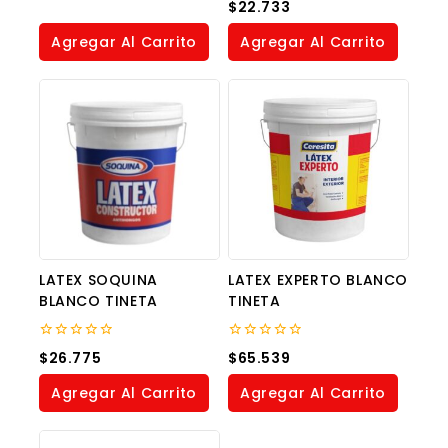
0
$
22.733
of
out
5
of
Agregar Al Carrito
Agregar Al Carrito
5
LATEX SOQUINA
LATEX EXPERTO BLANCO
BLANCO TINETA
TINETA
0
0
$
26.775
$
65.539
out
out
of
of
Agregar Al Carrito
Agregar Al Carrito
5
5