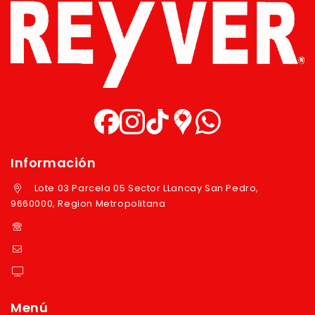
Información
Lote 03 Parcela 05 Sector LLancay San Pedro,
9660000, Region Metropolitana
+569 97724351
ventas@reyver.cl
https://reyver.cl
Menú