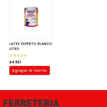
LATEX EXPERTO BLANCO
LITRO
0
$
4.821
out
of
Agregar Al Carrito
5