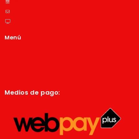
+569 97724351
ventas@reyver.cl
https://reyver.cl
Menú
Inicio
Quienes Somos
Política de privacidad
Términos y condiciones
Medios de pago: