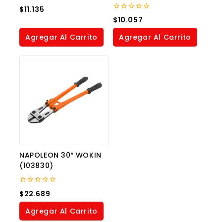
0
$
11.135
out
0
$
10.057
of
out
5
of
Agregar Al Carrito
Agregar Al Carrito
5
NAPOLEON 30″ WOKIN
(103830)
0
$
22.689
out
of
Agregar Al Carrito
5