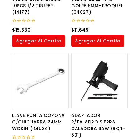
10PCS 1/2 TRUPER
GOLPE 6MM-TROQUEL
(14177)
(34027)
0
0
$
15.850
$
11.645
out
out
of
of
Agregar Al Carrito
Agregar Al Carrito
5
5
LLAVE PUNTA CORONA
ADAPTADOR
C/CHICHARRA 24MM
P/TALADRO SIERRA
WOKIN (151524)
CALADORA SAW (RQT-
601)