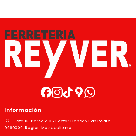
Información
Lote 03 Parcela 05 Sector LLancay San Pedro,
9660000, Region Metropolitana