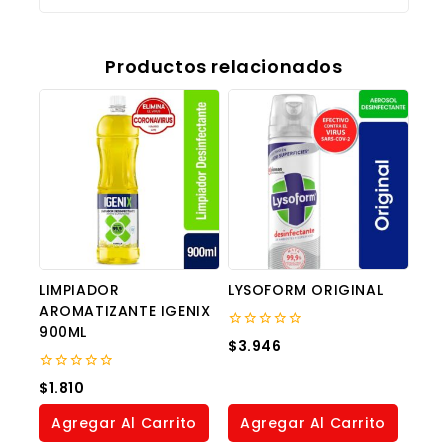
Productos relacionados
LIMPIADOR
LYSOFORM ORIGINAL
AROMATIZANTE IGENIX
900ML
0
$
3.946
out
of
0
5
$
1.810
out
of
Agregar Al Carrito
Agregar Al Carrito
5