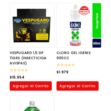
VESPUGARD 1,5 DP
CLORO GEL IGENIX
11GRS (INSECTICIDA
900CC
AVISPAS)
0
$
1.979
out
0
$
15.954
of
out
5
of
Agregar Al Carrito
Agregar Al Carrito
5