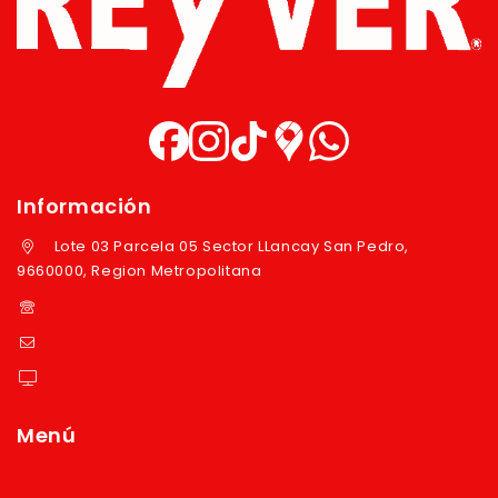
Información
Lote 03 Parcela 05 Sector LLancay San Pedro,
9660000, Region Metropolitana
+569 97724351
ventas@reyver.cl
https://reyver.cl
Menú
Inicio