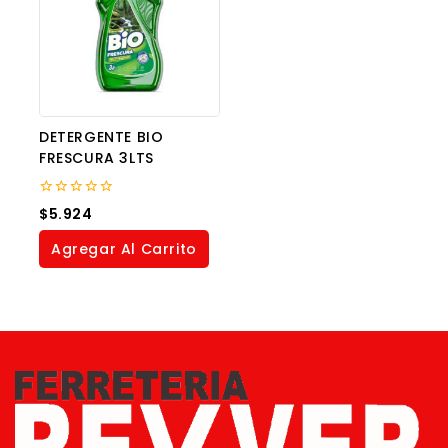
DETERGENTE BIO
FRESCURA 3LTS
0
$
5.924
out
of
Agregar Al Carrito
5