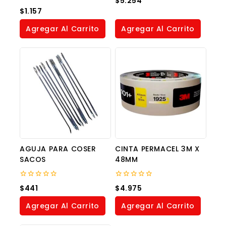
$
5.254
out
0
$
1.157
of
out
5
of
Agregar Al Carrito
Agregar Al Carrito
5
AGUJA PARA COSER
CINTA PERMACEL 3M X
SACOS
48MM
0
0
$
441
$
4.975
out
out
of
of
Agregar Al Carrito
Agregar Al Carrito
5
5