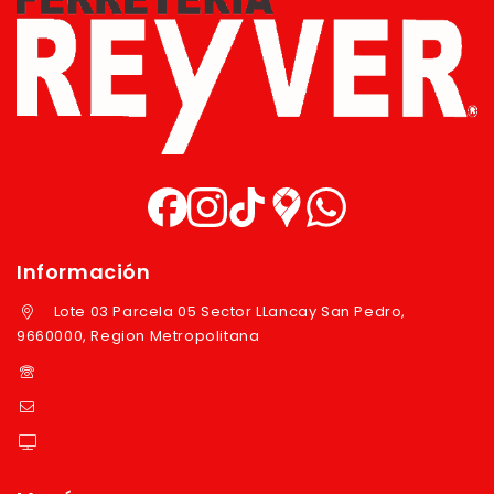
Información
Lote 03 Parcela 05 Sector LLancay San Pedro,
9660000, Region Metropolitana
+569 97724351
ventas@reyver.cl
https://reyver.cl