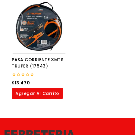
PASA CORRIENTE 3MTS
TRUPER (17543)
0
$
13.470
out
of
Agregar Al Carrito
5