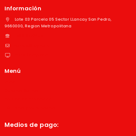
Información
Lote 03 Parcela 05 Sector LLancay San Pedro,
9660000, Region Metropolitana
+569 97724351
ventas@reyver.cl
https://reyver.cl
Menú
Inicio
Quienes Somos
Política de privacidad
Términos y condiciones
Medios de pago: