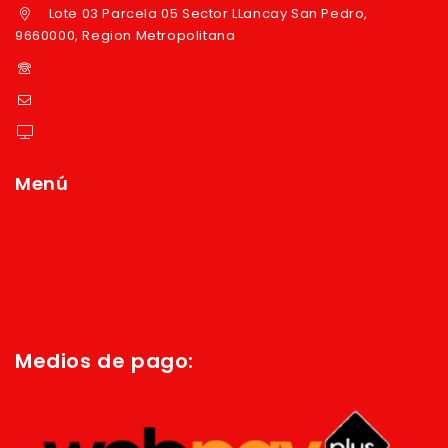
Lote 03 Parcela 05 Sector LLancay San Pedro,
9660000, Region Metropolitana
+569 97724351
ventas@reyver.cl
https://reyver.cl
Menú
Inicio
Quienes Somos
Política de privacidad
Términos y condiciones
Medios de pago: