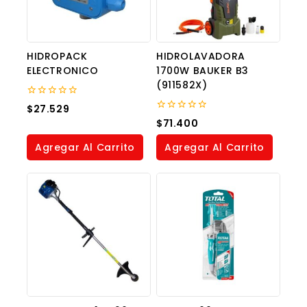
HIDROPACK
HIDROLAVADORA
ELECTRONICO
1700W BAUKER B3
(911582X)
0
$
27.529
out
0
$
71.400
of
out
5
of
Agregar Al Carrito
Agregar Al Carrito
5