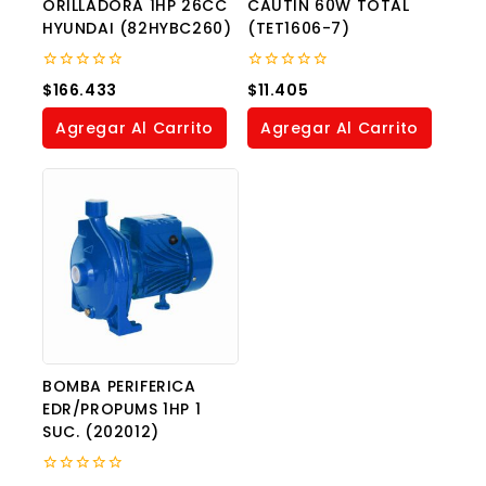
ORILLADORA 1HP 26CC
CAUTIN 60W TOTAL
HYUNDAI (82HYBC260)
(TET1606-7)
0
0
$
166.433
$
11.405
out
out
of
of
Agregar Al Carrito
Agregar Al Carrito
5
5
BOMBA PERIFERICA
EDR/PROPUMS 1HP 1
SUC. (202012)
0