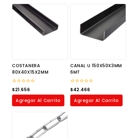
COSTANERA
CANAL U 150X50X3MM
80X40X15X2MM
6MT
0
0
$
21.656
$
42.466
out
out
of
of
Agregar Al Carrito
Agregar Al Carrito
5
5