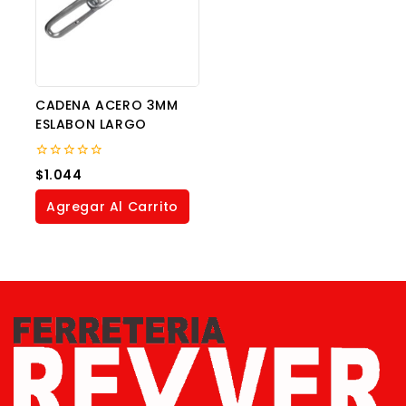
CADENA ACERO 3MM
ESLABON LARGO
0
$
1.044
out
of
Agregar Al Carrito
5