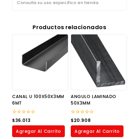
Consulta su uso específico en tienda.
Productos relacionados
CANAL U 100X50X3MM
ANGULO LAMINADO
6MT
50X3MM
0
0
$
36.013
$
20.908
out
out
of
of
Agregar Al Carrito
Agregar Al Carrito
5
5