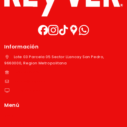
Información
Lote 03 Parcela 05 Sector LLancay San Pedro,
9660000, Region Metropolitana
+569 97724351
ventas@reyver.cl
https://reyver.cl
Menú
Inicio
Quienes Somos