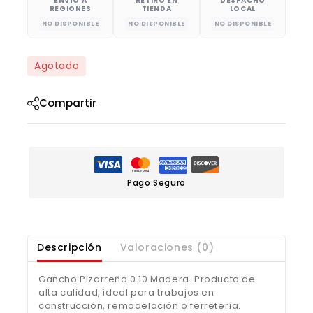
ENVÍO A
RETIRO EN
DESPACHO
REGIONES
TIENDA
LOCAL
NO DISPONIBLE
NO DISPONIBLE
NO DISPONIBLE
Agotado
Compartir
Pago Seguro
Descripción
Valoraciones (0)
Gancho Pizarreño 0.10 Madera. Producto de
alta calidad, ideal para trabajos en
construcción, remodelación o ferretería.