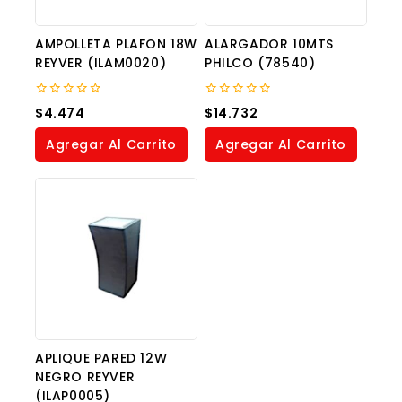
AMPOLLETA PLAFON 18W
ALARGADOR 10MTS
REYVER (ILAM0020)
PHILCO (78540)
0
0
$
4.474
$
14.732
out
out
of
of
Agregar Al Carrito
Agregar Al Carrito
5
5
APLIQUE PARED 12W
NEGRO REYVER
(ILAP0005)