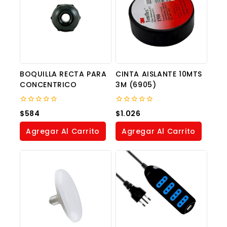
BOQUILLA RECTA PARA
CINTA AISLANTE 10MTS
CONCENTRICO
3M (6905)
0
0
$
584
$
1.026
out
out
of
of
Agregar Al Carrito
Agregar Al Carrito
5
5