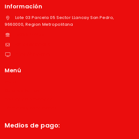
Información
Lote 03 Parcela 05 Sector LLancay San Pedro,
9660000, Region Metropolitana
+569 97724351
ventas@reyver.cl
https://reyver.cl
Menú
Inicio
Quienes Somos
Política de privacidad
Términos y condiciones
Medios de pago: