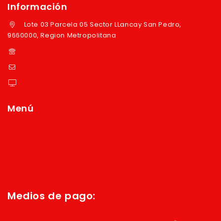
Información
Lote 03 Parcela 05 Sector LLancay San Pedro,
9660000, Region Metropolitana
+569 97724351
ventas@reyver.cl
https://reyver.cl
Menú
Inicio
Quienes Somos
Política de privacidad
Términos y condiciones
Medios de pago: