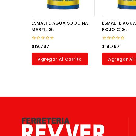
ESMALTE AGUA SOQUINA
ESMALTE AGU
MARFIL GL
ROJO C GL
0
0
$
19.787
$
19.787
out
out
of
of
5
5
Agregar Al Carrito
Agregar Al 