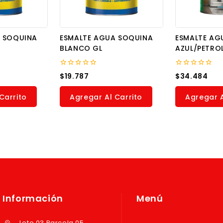
A SOQUINA
ESMALTE AGUA SOQUINA
ESMALTE AG
BLANCO GL
AZUL/PETRO
0
0
$
19.787
$
34.484
out
out
of
of
5
5
Carrito
Agregar Al Carrito
Agregar A
Información
Menú
Lote 03 Parcela 05