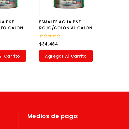
UA P&F
ESMALTE AGUA P&F
LEO GALON
ROJO/COLONIAL GALON
0
$
34.484
out
of
5
l Carrito
Agregar Al Carrito
Medios de pago: