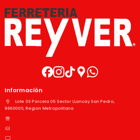
Información
Lote 03 Parcela 05 Sector LLancay San Pedro,
9660000, Region Metropolitana
+569 97724351
ventas@reyver.cl
https://reyver.cl