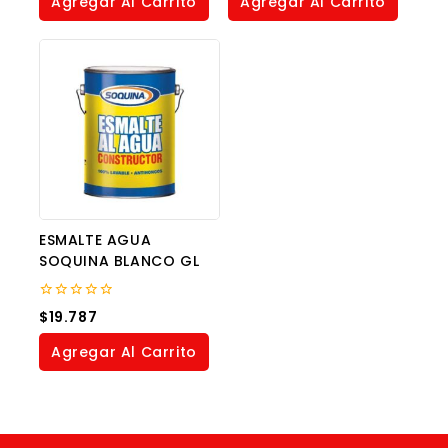
Agregar Al Carrito
Agregar Al Carrito
5
ESMALTE AGUA
SOQUINA BLANCO GL
0
$
19.787
out
of
Agregar Al Carrito
5