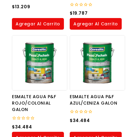
0
$
13.209
out
0
$
19.787
of
out
5
of
Agregar Al Carrito
Agregar Al Carrito
5
ESMALTE AGUA P&F
ESMALTE AGUA P&F
ROJO/COLONIAL
AZUL/CENIZA GALON
GALON
0
$
34.484
out
0
$
34.484
of
out
5
of