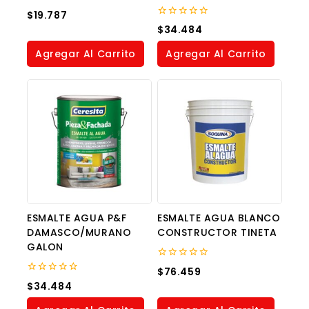
0
$
19.787
out
0
$
34.484
of
out
5
of
Agregar Al Carrito
Agregar Al Carrito
5
ESMALTE AGUA P&F
ESMALTE AGUA BLANCO
DAMASCO/MURANO
CONSTRUCTOR TINETA
GALON
0
$
76.459
out
0
$
34.484
of
out
5
of