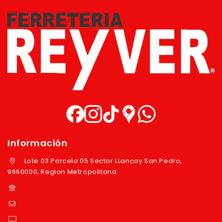
Información
Lote 03 Parcela 05 Sector LLancay San Pedro,
9660000, Region Metropolitana
+569 97724351
ventas@reyver.cl
https://reyver.cl