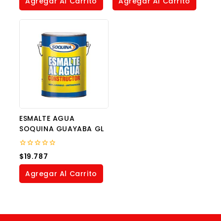
Agregar Al Carrito
Agregar Al Carrito
5
ESMALTE AGUA
SOQUINA GUAYABA GL
0
$
19.787
out
of
Agregar Al Carrito
5