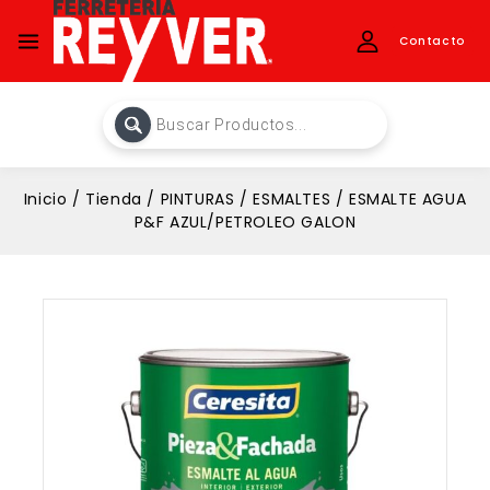
Contacto
Inicio
/
Tienda
/
PINTURAS
/
ESMALTES
/
ESMALTE AGUA
P&F AZUL/PETROLEO GALON