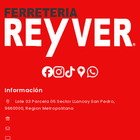
Información
Lote 03 Parcela 05 Sector LLancay San Pedro,
9660000, Region Metropolitana
+569 97724351
ventas@reyver.cl
https://reyver.cl