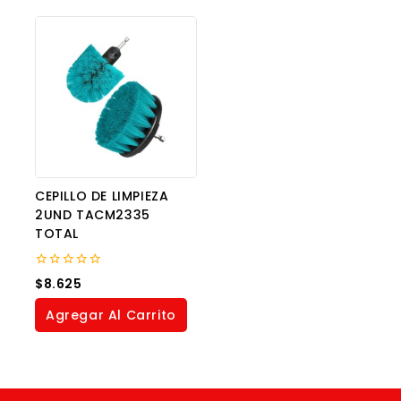
CEPILLO DE LIMPIEZA
2UND TACM2335
TOTAL
0
$
8.625
out
of
Agregar Al Carrito
5