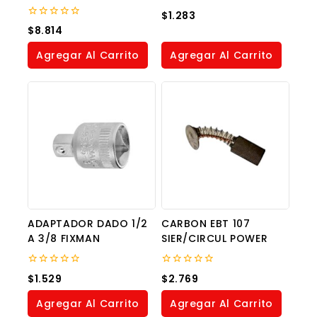
0
$
1.283
out
0
$
8.814
of
out
5
of
Agregar Al Carrito
Agregar Al Carrito
5
ADAPTADOR DADO 1/2
CARBON EBT 107
A 3/8 FIXMAN
SIER/CIRCUL POWER
0
0
$
1.529
$
2.769
out
out
of
of
Agregar Al Carrito
Agregar Al Carrito
5
5