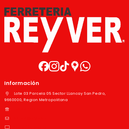
Información
Lote 03 Parcela 05 Sector LLancay San Pedro,
9660000, Region Metropolitana
+569 97724351
ventas@reyver.cl
https://reyver.cl