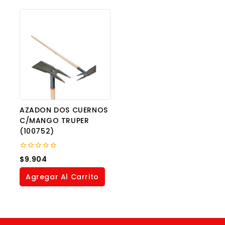
AZADON DOS CUERNOS
C/MANGO TRUPER
(100752)
0
$
9.904
out
of
Agregar Al Carrito
5