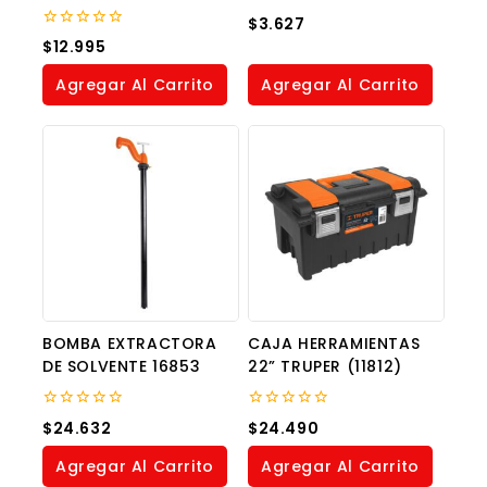
0
$
3.627
out
0
$
12.995
of
out
5
of
Agregar Al Carrito
Agregar Al Carrito
5
BOMBA EXTRACTORA
CAJA HERRAMIENTAS
DE SOLVENTE 16853
22” TRUPER (11812)
0
0
$
24.632
$
24.490
out
out
of
of
Agregar Al Carrito
Agregar Al Carrito
5
5