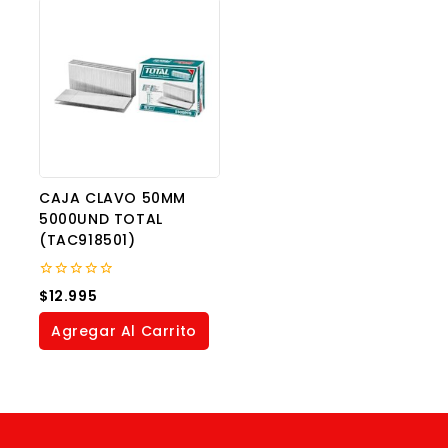
CAJA CLAVO 50MM
5000UND TOTAL
(TAC918501)
0
$
12.995
out
of
Agregar Al Carrito
5