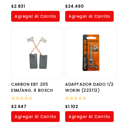
0
0
$
2.831
$
24.490
out
out
of
of
Agregar Al Carrito
Agregar Al Carrito
5
5
CARBON EBT 205
ADAPTADOR DADO 1/2
ESM/ANG. 4 BOSCH
WOKIN (223112)
0
0
$
2.647
$
1.102
out
out
of
of
Agregar Al Carrito
Agregar Al Carrito
5
5