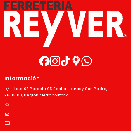
Información
Lote 03 Parcela 05 Sector LLancay San Pedro,
9660000, Region Metropolitana
+569 97724351
ventas@reyver.cl
https://reyver.cl