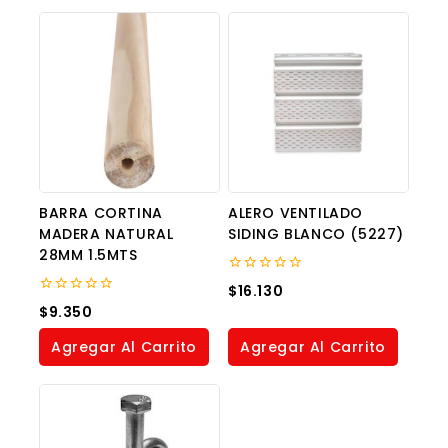
BARRA CORTINA
ALERO VENTILADO
MADERA NATURAL
SIDING BLANCO (5227)
28MM 1.5MTS
0
$
16.130
out
0
$
9.350
of
out
5
of
Agregar Al Carrito
Agregar Al Carrito
5