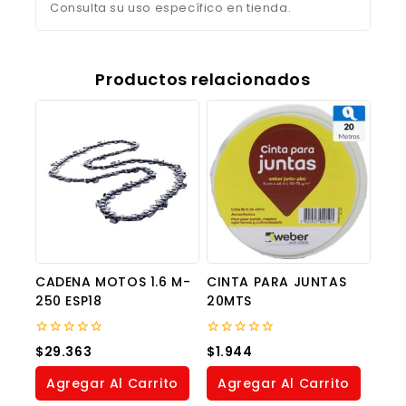
Consulta su uso específico en tienda.
Productos relacionados
CADENA MOTOS 1.6 M-
CINTA PARA JUNTAS
250 ESP18
20MTS
0
0
$
29.363
$
1.944
out
out
of
of
Agregar Al Carrito
Agregar Al Carrito
5
5