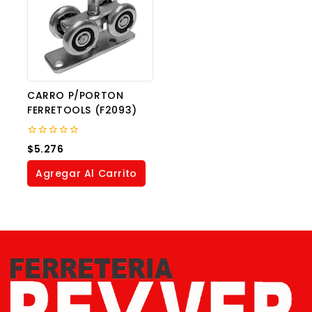
CARRO P/PORTON
FERRETOOLS (F2093)
0
$
5.276
out
of
Agregar Al Carrito
5