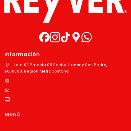
Información
Lote 03 Parcela 05 Sector LLancay San Pedro,
9660000, Region Metropolitana
+569 97724351
ventas@reyver.cl
https://reyver.cl
Menú
Inicio