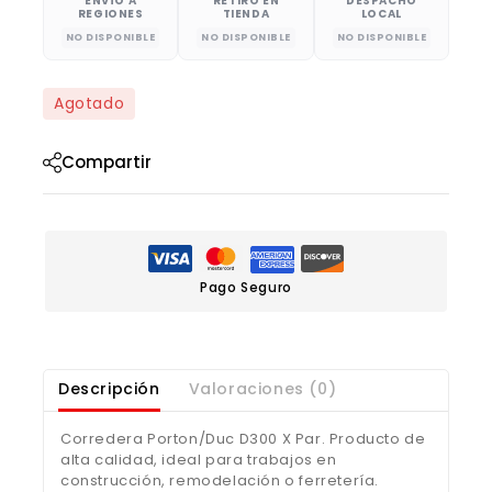
ENVÍO A
RETIRO EN
DESPACHO
REGIONES
TIENDA
LOCAL
NO DISPONIBLE
NO DISPONIBLE
NO DISPONIBLE
Agotado
Compartir
Pago Seguro
Descripción
Valoraciones (0)
Corredera Porton/Duc D300 X Par. Producto de
alta calidad, ideal para trabajos en
construcción, remodelación o ferretería.