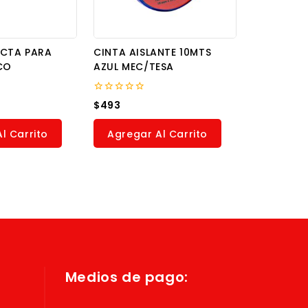
ECTA PARA
CINTA AISLANTE 10MTS
CO
AZUL MEC/TESA
0
$
493
out
of
5
l Carrito
Agregar Al Carrito
Medios de pago: