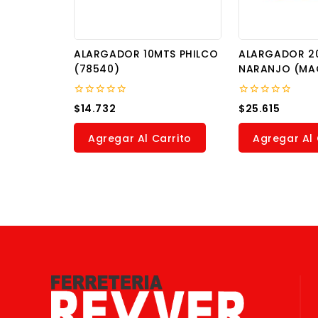
ALARGADOR 10MTS PHILCO
ALARGADOR 2
(78540)
NARANJO (MA
0
0
$
14.732
$
25.615
out
out
of
of
5
5
Agregar Al Carrito
Agregar Al 