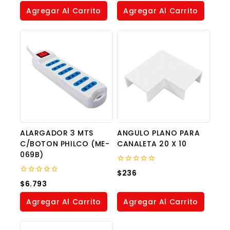
of
of
Agregar Al Carrito
Agregar Al Carrito
5
5
ALARGADOR 3 MTS
ANGULO PLANO PARA
C/BOTON PHILCO (ME-
CANALETA 20 X 10
069B)
0
$
236
out
0
$
6.793
of
out
5
of
Agregar Al Carrito
Agregar Al Carrito
5