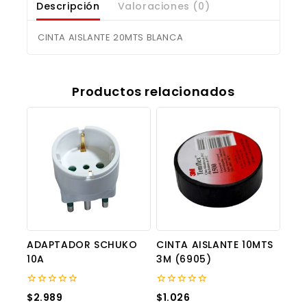
Descripción
Valoraciones (0)
CINTA AISLANTE 20MTS BLANCA
Productos relacionados
ADAPTADOR SCHUKO
CINTA AISLANTE 10MTS
10A
3M (6905)
0
0
$
2.989
$
1.026
out
out