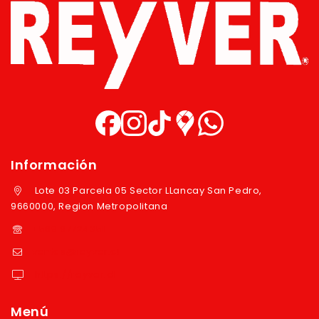
Información
Lote 03 Parcela 05 Sector LLancay San Pedro,
9660000, Region Metropolitana
+569 97724351
ventas@reyver.cl
https://reyver.cl
Menú