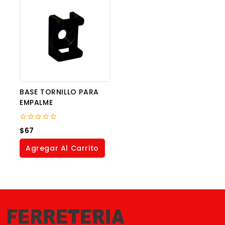
BASE TORNILLO PARA
EMPALME
0
$
67
out
of
Agregar Al Carrito
5