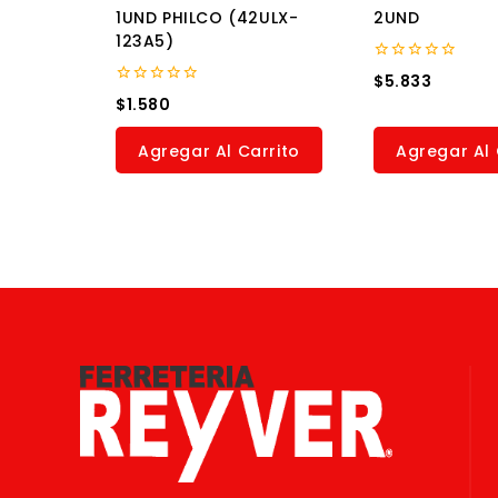
1UND PHILCO (42ULX-
2UND
123A5)
0
$
5.833
out
0
$
1.580
of
out
5
of
5
Agregar Al Carrito
Agregar Al 