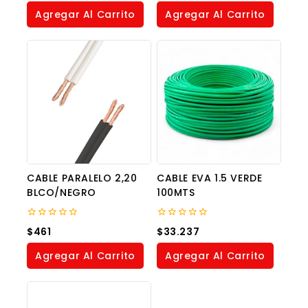
of
of
Agregar Al Carrito
Agregar Al Carrito
5
5
CABLE PARALELO 2,20
CABLE EVA 1.5 VERDE
BLCO/NEGRO
100MTS
0
0
$
461
$
33.237
out
out
of
of
Agregar Al Carrito
Agregar Al Carrito
5
5