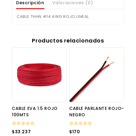
Descripción
Valoraciones (0)
CABLE THHN #14 AWG ROJO LINEAL
Productos relacionados
CABLE EVA 1.5 ROJO
CABLE PARLANTE ROJO-
100MTS
NEGRO
0
0
$
33.237
$
170
out
out