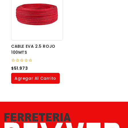
CABLE EVA 2.5 ROJO
100MTS
0
$
51.973
out
of
Agregar Al Carrito
5