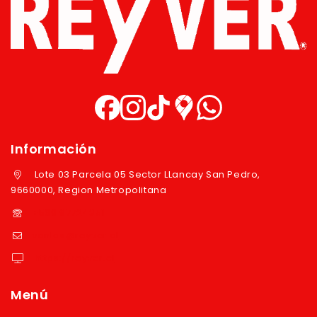
Información
Lote 03 Parcela 05 Sector LLancay San Pedro,
9660000, Region Metropolitana
+569 97724351
ventas@reyver.cl
https://reyver.cl
Menú