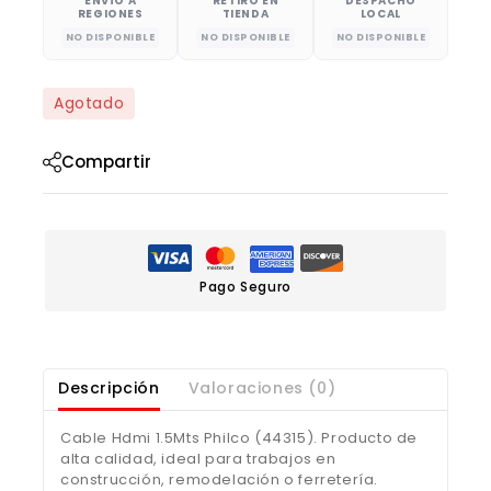
ENVÍO A
RETIRO EN
DESPACHO
REGIONES
TIENDA
LOCAL
NO DISPONIBLE
NO DISPONIBLE
NO DISPONIBLE
Agotado
Compartir
Pago Seguro
Descripción
Valoraciones (0)
Cable Hdmi 1.5Mts Philco (44315). Producto de
alta calidad, ideal para trabajos en
construcción, remodelación o ferretería.