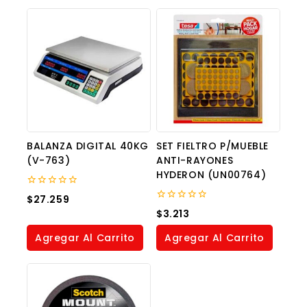
BALANZA DIGITAL 40KG
SET FIELTRO P/MUEBLE
(V-763)
ANTI-RAYONES
HYDERON (UN00764)
0
$
27.259
out
0
$
3.213
of
out
5
of
Agregar Al Carrito
Agregar Al Carrito
5