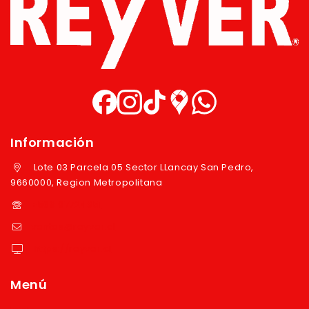
Información
Lote 03 Parcela 05 Sector LLancay San Pedro,
9660000, Region Metropolitana
+569 97724351
ventas@reyver.cl
https://reyver.cl
Menú