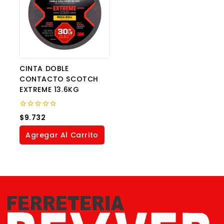
CINTA DOBLE
CONTACTO SCOTCH
EXTREME 13.6KG
0
$
9.732
out
of
Agregar Al Carrito
5