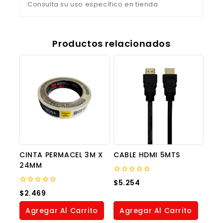
Consulta su uso específico en tienda.
Productos relacionados
CINTA PERMACEL 3M X
CABLE HDMI 5MTS
24MM
0
$
5.254
out
0
$
2.469
of
out
5
of
Agregar Al Carrito
Agregar Al Carrito
5