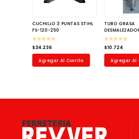
CUCHILLO 3 PUNTAS STIHL
TUBO GRASA
FS-120-250
DESMALEZADOR
0
0
$
34.236
$
10.724
out
out
of
of
5
5
Agregar Al Carrito
Agregar Al 