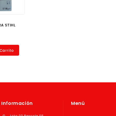
A STIHL
Carrito
Información
Menú
Lote 03 Parcela 05