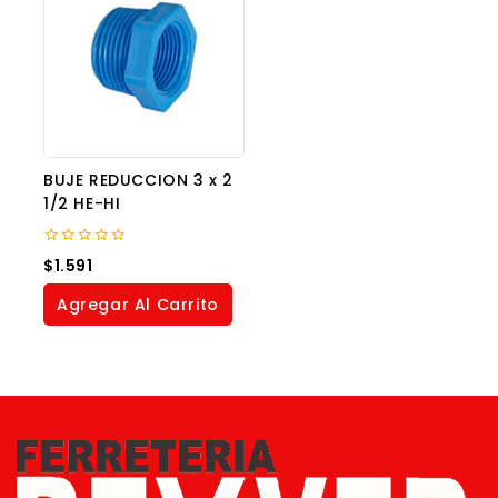
BUJE REDUCCION 3 x 2
1/2 HE-HI
0
$
1.591
out
of
Agregar Al Carrito
5