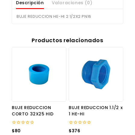
Descripción
Valoraciones (0)
BUJE REDUCCION HE-HI 2 1/2X2 PN16
Productos relacionados
BUJE REDUCCION
BUJE REDUCCION 1.1/2 x
CORTO 32X25 HID
1 HE-HI
0
0
$
80
$
376
out
out