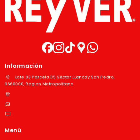
Información
Lote 03 Parcela 05 Sector LLancay San Pedro,
9660000, Region Metropolitana
+569 97724351
ventas@reyver.cl
https://reyver.cl
Menú