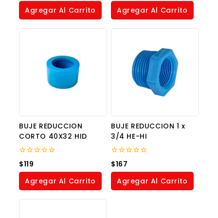
of
of
Agregar Al Carrito
Agregar Al Carrito
5
5
BUJE REDUCCION
BUJE REDUCCION 1 x
CORTO 40X32 HID
3/4 HE-HI
0
0
$
119
$
167
out
out
of
of
Agregar Al Carrito
Agregar Al Carrito
5
5