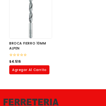
BROCA FIERRO 10MM
ALPEN
0
$
4.516
out
of
Agregar Al Carrito
5