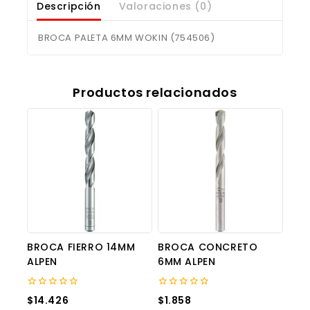
Descripción
Valoraciones (0)
BROCA PALETA 6MM WOKIN (754506)
Productos relacionados
BROCA FIERRO 14MM
BROCA CONCRETO
ALPEN
6MM ALPEN
0
0
$
14.426
$
1.858
out
out