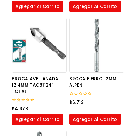
of
of
Agregar Al Carrito
Agregar Al Carrito
5
5
BROCA AVELLANADA
BROCA FIERRO 12MM
12.4MM TAC811241
ALPEN
TOTAL
0
$
6.712
out
0
$
4.378
of
out
5
of
Agregar Al Carrito
Agregar Al Carrito
5