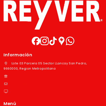
Información
Lote 03 Parcela 05 Sector LLancay San Pedro,
9660000, Region Metropolitana
+569 97724351
ventas@reyver.cl
https://reyver.cl
Menú