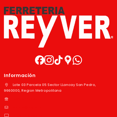
Información
Lote 03 Parcela 05 Sector LLancay San Pedro,
9660000, Region Metropolitana
+569 97724351
ventas@reyver.cl
https://reyver.cl