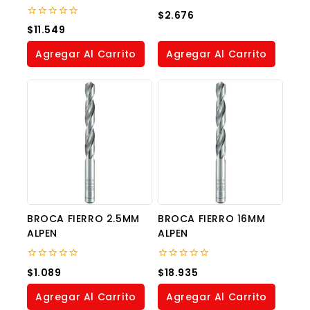
0
$
2.676
out
0
$
11.549
of
out
5
of
Agregar Al Carrito
Agregar Al Carrito
5
BROCA FIERRO 2.5MM
BROCA FIERRO 16MM
ALPEN
ALPEN
0
0
$
1.089
$
18.935
out
out
of
of
Agregar Al Carrito
Agregar Al Carrito
5
5