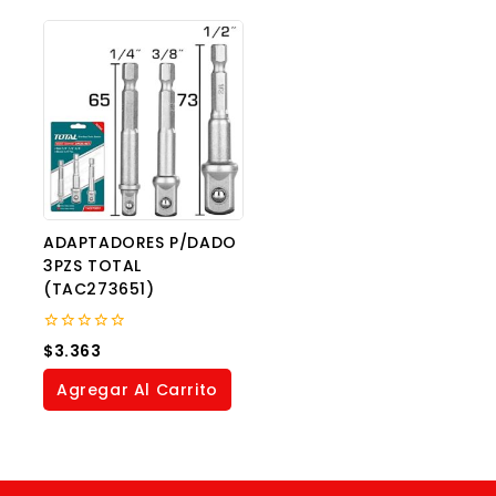
ADAPTADORES P/DADO
3PZS TOTAL
(TAC273651)
0
$
3.363
out
of
Agregar Al Carrito
5