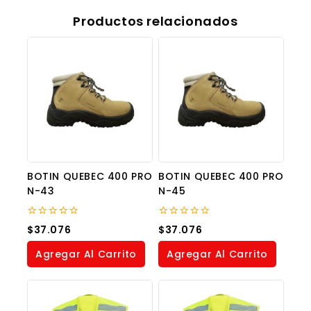
Productos relacionados
BOTIN QUEBEC 400 PRO
BOTIN QUEBEC 400 PRO
N-43
N-45
0
0
$
37.076
$
37.076
out
out
of
of
Agregar Al Carrito
Agregar Al Carrito
5
5