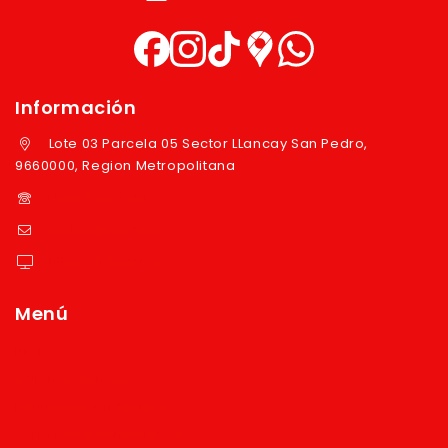
Información
Lote 03 Parcela 05 Sector LLancay San Pedro,
9660000, Region Metropolitana
+569 97724351
ventas@reyver.cl
https://reyver.cl
Menú
Inicio
Quienes Somos
Política de privacidad
Términos y condiciones