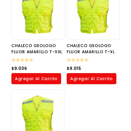
CHALECO GEOLOGO
CHALECO GEOLOGO
FLUOR AMARILLO T-XXL
FLUOR AMARILLO T-XL
0
0
$
9.036
$
9.015
out
out
of
of
Agregar Al Carrito
Agregar Al Carrito
5
5