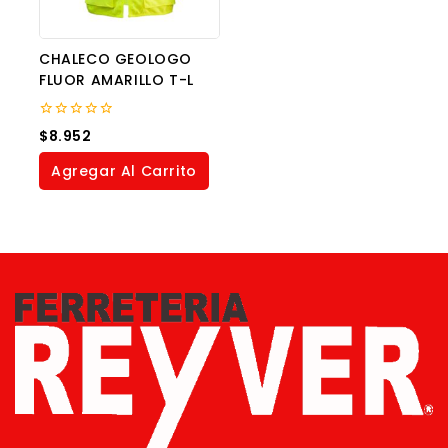
CHALECO GEOLOGO
FLUOR AMARILLO T-L
0
$
8.952
out
of
Agregar Al Carrito
5