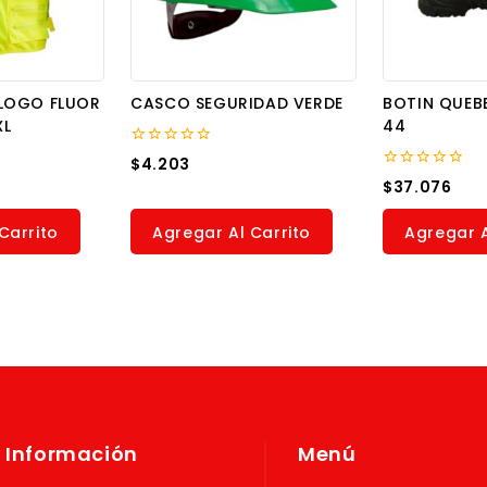
LOGO FLUOR
CASCO SEGURIDAD VERDE
BOTIN QUEB
XL
44
0
$
4.203
out
0
$
37.076
of
out
5
of
5
Carrito
Agregar Al Carrito
Agregar A
Información
Menú