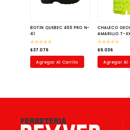
BOTIN QUEBEC 400 PRO N-
CHALECO GEO
41
AMARILLO T-X
0
0
$
37.076
$
9.036
out
out
of
of
5
5
Agregar Al Carrito
Agregar Al 