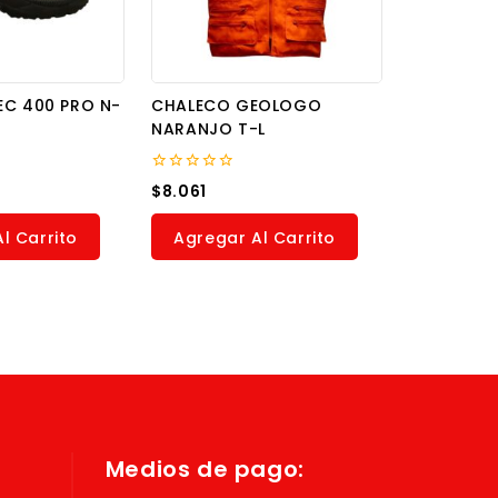
EC 400 PRO N-
CHALECO GEOLOGO
NARANJO T-L
0
$
8.061
out
of
5
l Carrito
Agregar Al Carrito
Medios de pago: