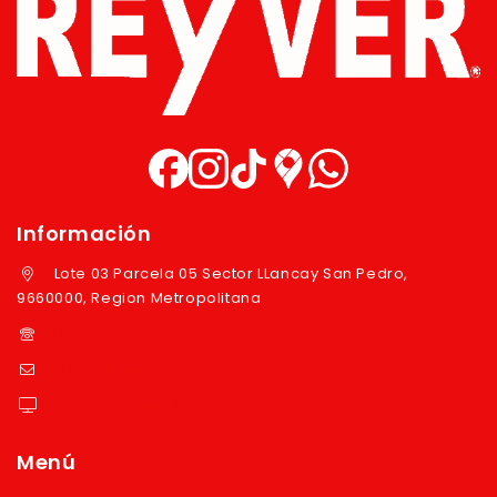
Información
Lote 03 Parcela 05 Sector LLancay San Pedro,
9660000, Region Metropolitana
+569 97724351
ventas@reyver.cl
https://reyver.cl
Menú