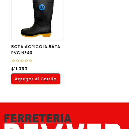
BOTA AGRICOLA BATA
PVC N°40
0
$
11.060
out
of
Agregar Al Carrito
5