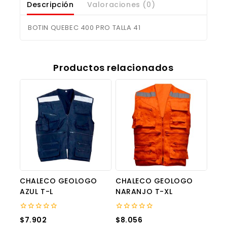
Descripción
Valoraciones (0)
BOTIN QUEBEC 400 PRO TALLA 41
Productos relacionados
CHALECO GEOLOGO
CHALECO GEOLOGO
AZUL T-L
NARANJO T-XL
0
0
$
7.902
$
8.056
out
out