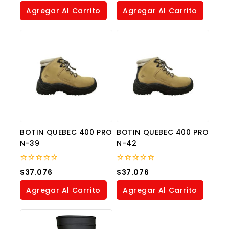
of
of
Agregar Al Carrito
Agregar Al Carrito
5
5
BOTIN QUEBEC 400 PRO
BOTIN QUEBEC 400 PRO
N-39
N-42
0
0
$
37.076
$
37.076
out
out
of
of
Agregar Al Carrito
Agregar Al Carrito
5
5