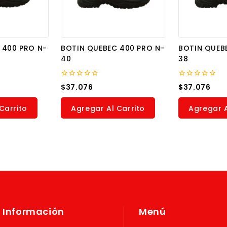
 400 PRO N-
BOTIN QUEBEC 400 PRO N-
BOTIN QUEB
40
38
0
0
$
37.076
$
37.076
out
out
of
of
5
5
Carrito
Agregar Al Carrito
Agregar A
Información
Menú