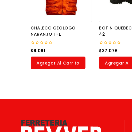
CHALECO GEOLOGO
BOTIN QUEBEC
NARANJO T-L
42
0
0
$
8.061
$
37.076
out
out
of
of
5
5
Agregar Al Carrito
Agregar Al 