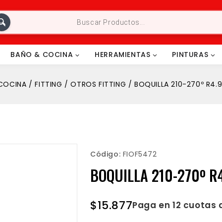
BAÑO & COCINA
HERRAMIENTAS
PINTURAS
COCINA
/
FITTING
/
OTROS FITTING
/
BOQUILLA 210-270º R4.9
Código:
FIOF5472
BOQUILLA 210-270º R4
$
15.877
Paga en 12 cuotas