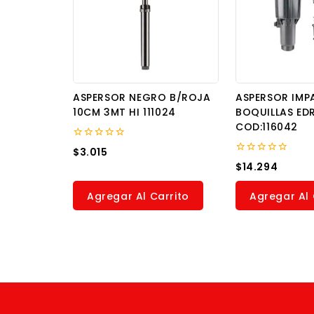
ASPERSOR NEGRO B/ROJA
ASPERSOR IMP
10CM 3MT HI 111024
BOQUILLAS ED
COD:116042
0
$
3.015
out
0
$
14.294
of
out
5
of
5
Agregar Al Carrito
Agregar Al 