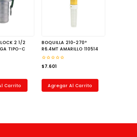
LOCK 2 1/2
BOQUILLA 210-270º
IGA TIPO-C
R6.4MT AMARILLO 110514
0
$
7.601
out
of
5
l Carrito
Agregar Al Carrito