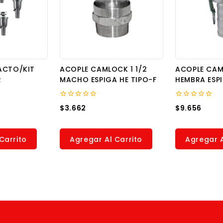
ACTO/KIT
ACOPLE CAMLOCK 1 1/2
ACOPLE CAM
R
MACHO ESPIGA HE TIPO-F
HEMBRA ESP
0
0
$
3.662
$
9.656
out
out
of
of
5
5
Carrito
Agregar Al Carrito
Agregar A