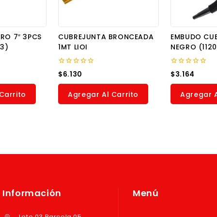
RO 7″ 3PCS
CUBREJUNTA BRONCEADA
EMBUDO CUEL
3)
1MT LIOI
NEGRO (1120
0
0
$
6.130
$
3.164
out
out
of
of
5
5
Carrito
Agregar Al Carrito
Agregar A
Información
Menú
Lote 03 Parcela 05