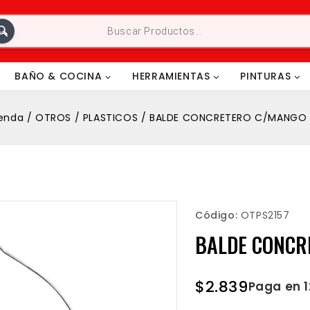
BAÑO & COCINA
HERRAMIENTAS
PINTURAS
enda
/
OTROS
/
PLASTICOS
/
BALDE CONCRETERO C/MANGO 
Código:
OTPS2157
BALDE CONCR
$
2.839
Paga en 