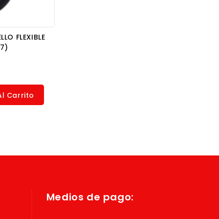
LO FLEXIBLE
7)
l Carrito
Medios de pago: