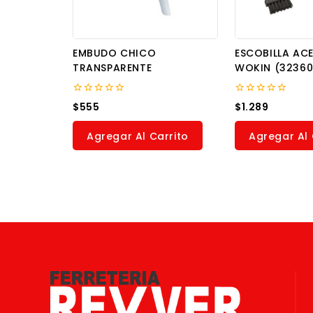
EMBUDO CHICO
ESCOBILLA ACE
TRANSPARENTE
WOKIN (32360
0
0
$
555
$
1.289
out
out
of
of
5
5
Agregar Al Carrito
Agregar Al 