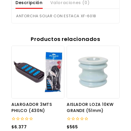
Descripción
Valoraciones (0)
ANTORCHA SOLAR CON ESTACA XF-6018
Productos relacionados
ALARGADOR 3MTS
AISLADOR LOZA 10KW
PHILCO (430N)
GRANDE (51mm)
0
0
$
6.377
$
565
out
out