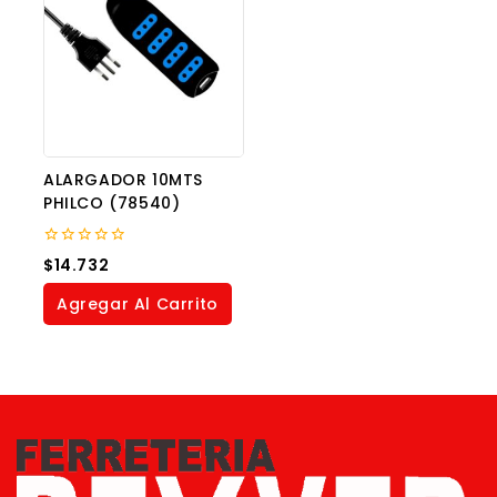
ALARGADOR 10MTS
PHILCO (78540)
0
$
14.732
out
of
Agregar Al Carrito
5