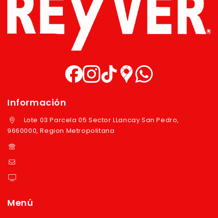
Información
Lote 03 Parcela 05 Sector LLancay San Pedro,
9660000, Region Metropolitana
+569 97724351
ventas@reyver.cl
https://reyver.cl
Menú