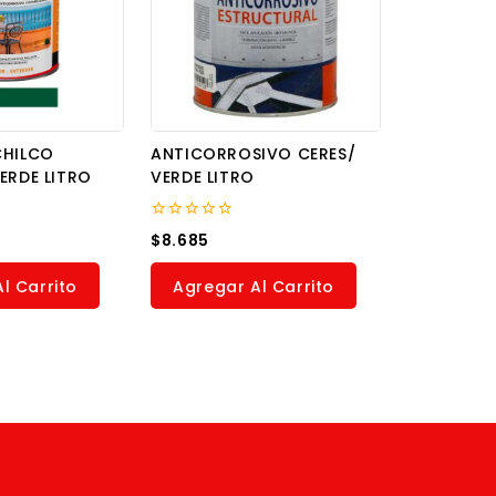
CHILCO
ANTICORROSIVO CERES/
ERDE LITRO
VERDE LITRO
0
$
8.685
out
of
5
l Carrito
Agregar Al Carrito