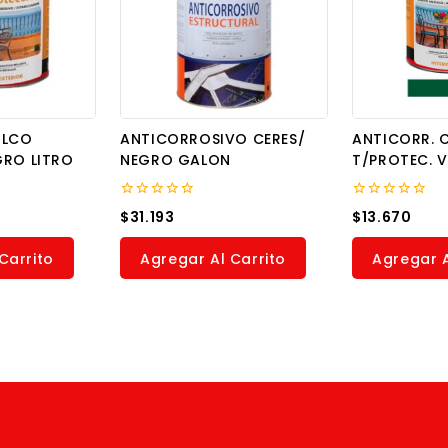
ILCO
ANTICORROSIVO CERES/
ANTICORR. 
GRO LITRO
NEGRO GALON
T/PROTEC. V
0
0
$
31.193
$
13.670
out
out
of
of
5
5
Carrito
Agregar Al Carrito
Agregar A