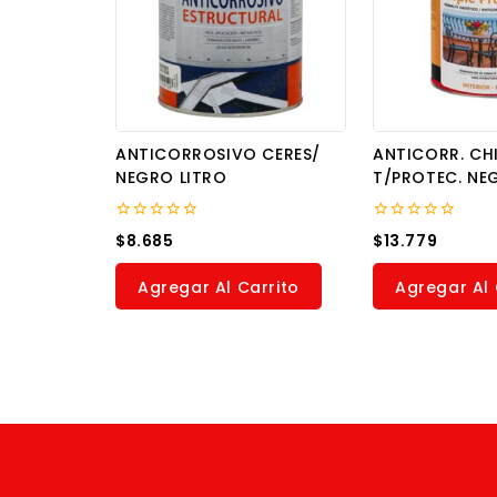
ANTICORROSIVO CERES/
ANTICORR. CH
NEGRO LITRO
T/PROTEC. NE
0
0
$
8.685
$
13.779
out
out
of
of
5
5
Agregar Al Carrito
Agregar Al 