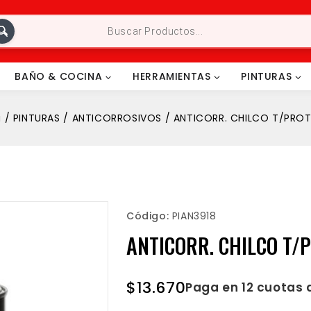
BAÑO & COCINA
HERRAMIENTAS
PINTURAS
a
/
PINTURAS
/
ANTICORROSIVOS
/
ANTICORR. CHILCO T/PROTE
Código:
PIAN3918
ANTICORR. CHILCO T/P
$
13.670
Paga en 12 cuotas