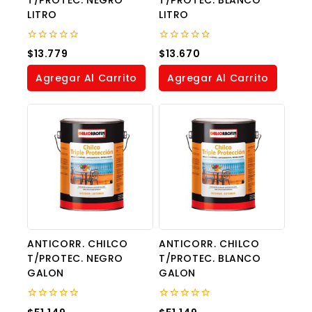
LITRO
LITRO
0
0
$
13.779
$
13.670
out
out
of
of
Agregar Al Carrito
Agregar Al Carrito
5
5
ANTICORR. CHILCO
ANTICORR. CHILCO
T/PROTEC. NEGRO
T/PROTEC. BLANCO
GALON
GALON
0
0