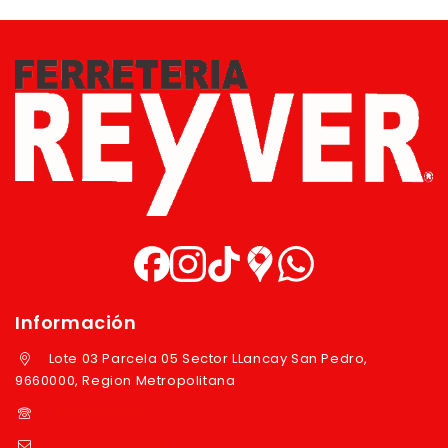
Información
Lote 03 Parcela 05 Sector LLancay San Pedro,
9660000, Region Metropolitana
+569 97724351
ventas@reyver.cl