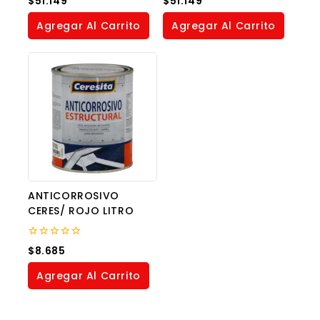
$
51.149
$
51.149
out
out
of
of
Agregar Al Carrito
Agregar Al Carrito
5
5
ANTICORROSIVO
CERES/ ROJO LITRO
0
$
8.685
out
of
Agregar Al Carrito
5