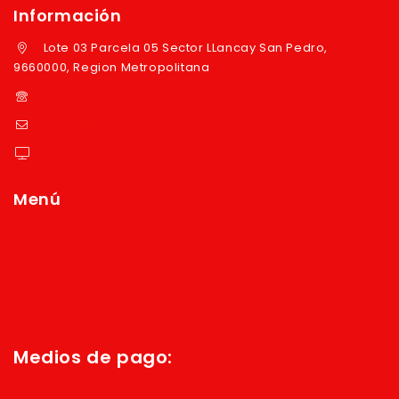
Información
Lote 03 Parcela 05 Sector LLancay San Pedro,
9660000, Region Metropolitana
+569 97724351
ventas@reyver.cl
https://reyver.cl
Menú
Inicio
Quienes Somos
Política de privacidad
Términos y condiciones
Medios de pago: