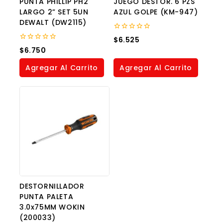
PUNTA PHILLIP PH2
JUEGO DESTOR. 6 PZS
LARGO 2” SET 5UN
AZUL GOLPE (KM-947)
DEWALT (DW2115)
0
$
6.525
out
0
$
6.750
of
out
5
of
Agregar Al Carrito
Agregar Al Carrito
5
DESTORNILLADOR
PUNTA PALETA
3.0x75MM WOKIN
(200033)