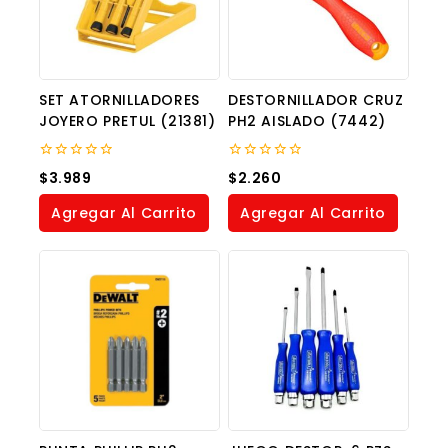
SET ATORNILLADORES
DESTORNILLADOR CRUZ
JOYERO PRETUL (21381)
PH2 AISLADO (7442)
0
0
$
3.989
$
2.260
out
out
of
of
Agregar Al Carrito
Agregar Al Carrito
5
5