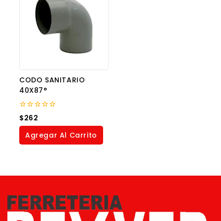
CODO SANITARIO
40X87°
0
$
262
out
of
Agregar Al Carrito
5