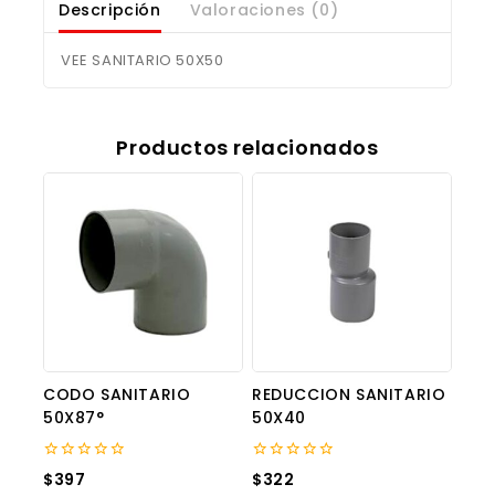
Descripción
Valoraciones (0)
VEE SANITARIO 50X50
Productos relacionados
CODO SANITARIO
REDUCCION SANITARIO
50X87°
50X40
0
0
$
397
$
322
out
out