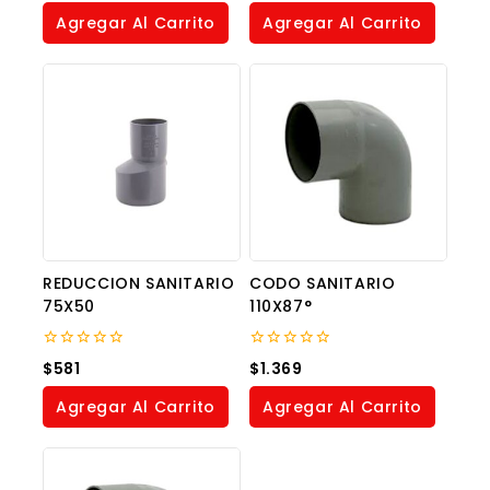
of
of
Agregar Al Carrito
Agregar Al Carrito
5
5
REDUCCION SANITARIO
CODO SANITARIO
75X50
110X87°
0
0
$
581
$
1.369
out
out
of
of
Agregar Al Carrito
Agregar Al Carrito
5
5