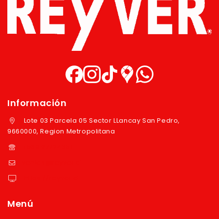
Información
Lote 03 Parcela 05 Sector LLancay San Pedro,
9660000, Region Metropolitana
+569 97724351
ventas@reyver.cl
https://reyver.cl
Menú