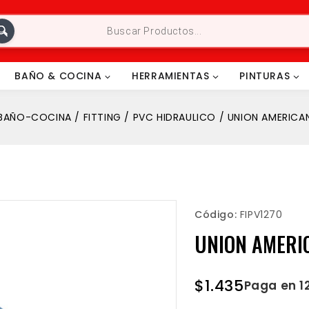
BAÑO & COCINA
HERRAMIENTAS
PINTURAS
BAÑO-COCINA
/
FITTING
/
PVC HIDRAULICO
/
UNION AMERICA
Código:
FIPV1270
UNION AMERI
$
1.435
Paga en 1