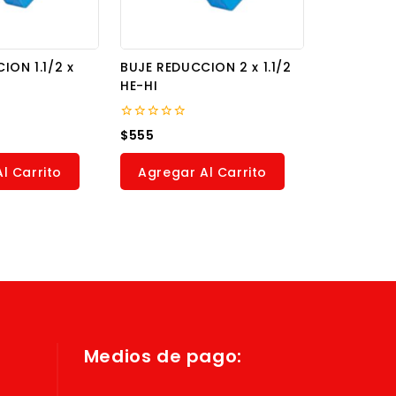
ION 1.1/2 x
BUJE REDUCCION 2 x 1.1/2
HE-HI
0
$
555
out
of
5
l Carrito
Agregar Al Carrito
Medios de pago: