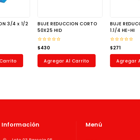
N 3/4 x 1/2
BUJE REDUCCION CORTO
BUJE REDUCC
50X25 HID
1.1/4 HE-HI
0
0
$
430
$
271
out
out
of
of
5
5
Carrito
Agregar Al Carrito
Agregar A
Información
Menú
Lote 03 Parcela 05