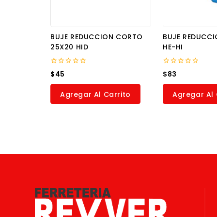
BUJE REDUCCION CORTO
BUJE REDUCCIO
25X20 HID
HE-HI
0
0
$
45
$
83
out
out
of
of
5
5
Agregar Al Carrito
Agregar Al 