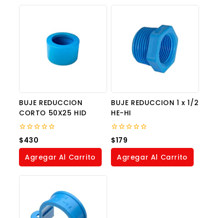
BUJE REDUCCION
BUJE REDUCCION 1 x 1/2
CORTO 50X25 HID
HE-HI
0
0
$
430
$
179
out
out
of
of
Agregar Al Carrito
Agregar Al Carrito
5
5