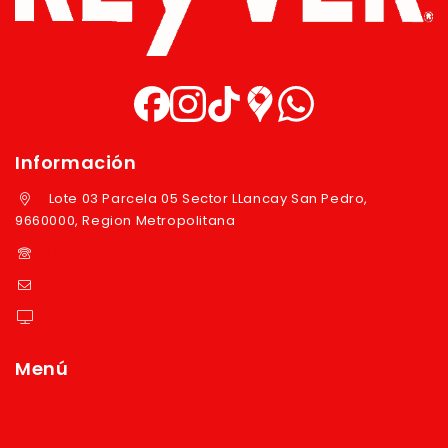
Información
Lote 03 Parcela 05 Sector LLancay San Pedro,
9660000, Region Metropolitana
+569 97724351
ventas@reyver.cl
https://reyver.cl
Menú
Inicio
Quienes Somos