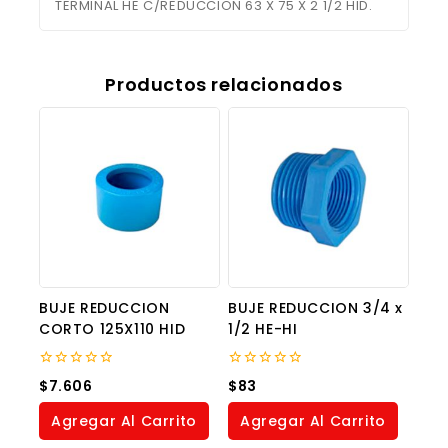
TERMINAL HE C/REDUCCION 63 X 75 X 2 1/2 HID.
Productos relacionados
BUJE REDUCCION
BUJE REDUCCION 3/4 x
CORTO 125X110 HID
1/2 HE-HI
0
0
$
7.606
$
83
out
out
of
of
Agregar Al Carrito
Agregar Al Carrito
5
5