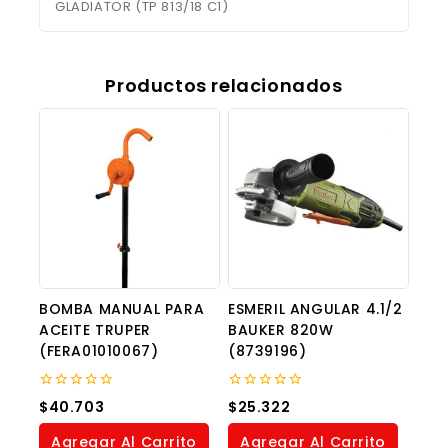
GLADIATOR (TP 813/18 C1)
Productos relacionados
BOMBA MANUAL PARA
ESMERIL ANGULAR 4.1/2
ACEITE TRUPER
BAUKER 820W
(FERA01010067)
(8739196)
0
0
$
40.703
$
25.322
out
out
of
of
Agregar Al Carrito
Agregar Al Carrito
5
5