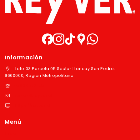
Información
Lote 03 Parcela 05 Sector LLancay San Pedro,
9660000, Region Metropolitana
+569 97724351
ventas@reyver.cl
https://reyver.cl
Menú
Inicio