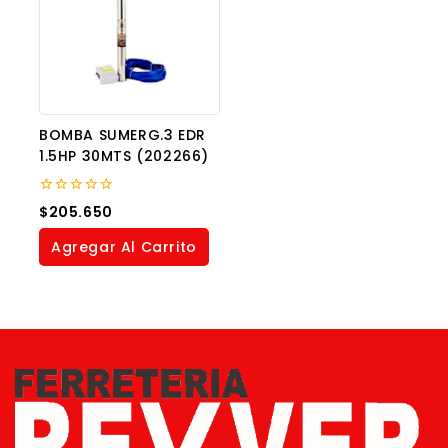
BOMBA SUMERG.3 EDR
1.5HP 30MTS (202266)
0
$
205.650
out
of
Agregar Al Carrito
5