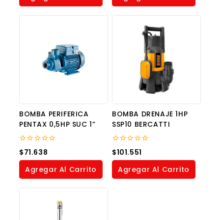
BOMBA PERIFERICA
BOMBA DRENAJE 1HP
PENTAX 0,5HP SUC 1”
SSP10 BERCATTI
0
0
$
71.638
$
101.551
out
out
of
of
Agregar Al Carrito
Agregar Al Carrito
5
5