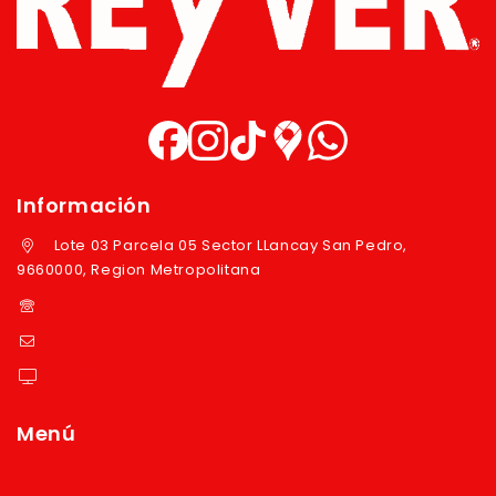
Información
Lote 03 Parcela 05 Sector LLancay San Pedro,
9660000, Region Metropolitana
+569 97724351
ventas@reyver.cl
https://reyver.cl
Menú
Inicio