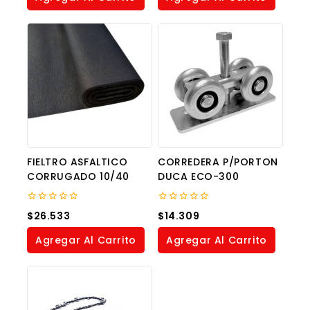
FIELTRO ASFALTICO
CORREDERA P/PORTON
CORRUGADO 10/40
DUCA ECO-300
0
0
$
26.533
$
14.309
out
out
of
of
Agregar Al Carrito
Agregar Al Carrito
5
5