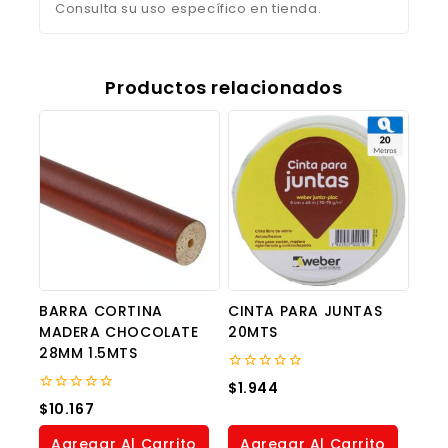
Consulta su uso específico en tienda.
Productos relacionados
BARRA CORTINA
CINTA PARA JUNTAS
MADERA CHOCOLATE
20MTS
28MM 1.5MTS
0
$
1.944
out
0
$
10.167
of
out
5
of
Agregar Al Carrito
Agregar Al Carrito
5