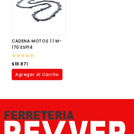
CADENA MOTOS 1.1 M-
170 ESP14
0
$
18.871
out
of
Agregar Al Carrito
5