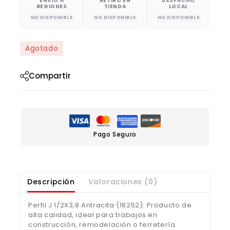
ENVÍO A
RETIRO EN
DESPACHO
REGIONES
TIENDA
LOCAL
NO DISPONIBLE
NO DISPONIBLE
NO DISPONIBLE
Agotado
Compartir
Pago Seguro
Descripción
Valoraciones (0)
Perfil J 1/2X3,8 Antracita (18252). Producto de
alta calidad, ideal para trabajos en
construcción, remodelación o ferretería.