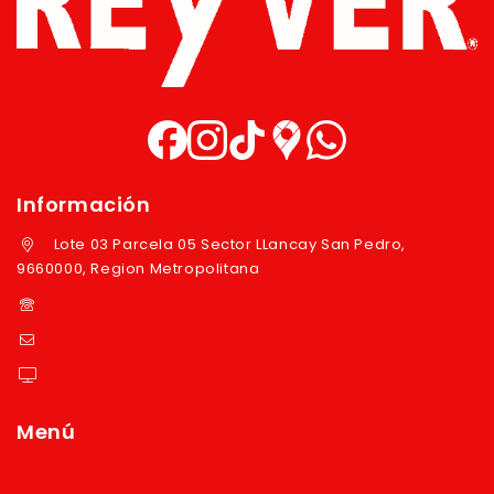
Información
Lote 03 Parcela 05 Sector LLancay San Pedro,
9660000, Region Metropolitana
+569 97724351
ventas@reyver.cl
https://reyver.cl
Menú
Inicio