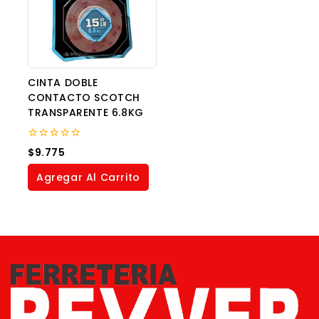
CINTA DOBLE
CONTACTO SCOTCH
TRANSPARENTE 6.8KG
0
$
9.775
out
of
Agregar Al Carrito
5