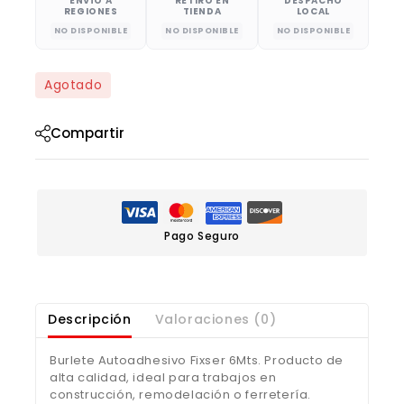
ENVÍO A
RETIRO EN
DESPACHO
REGIONES
TIENDA
LOCAL
NO DISPONIBLE
NO DISPONIBLE
NO DISPONIBLE
Agotado
Compartir
Pago Seguro
Descripción
Valoraciones (0)
Burlete Autoadhesivo Fixser 6Mts. Producto de
alta calidad, ideal para trabajos en
construcción, remodelación o ferretería.