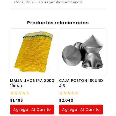
Consulta su uso específico en tienda.
Productos relacionados
MALLA LIMONERA 20KG
CAJA POSTON 100UND
10UND
4.5
0
0
$
1.496
$
2.040
out
out
of
of
Agregar Al Carrito
Agregar Al Carrito
5
5