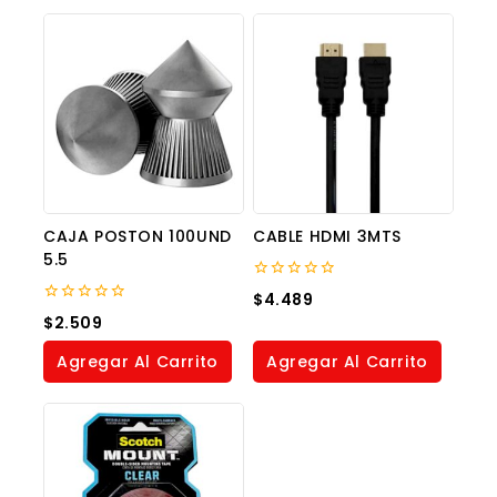
CAJA POSTON 100UND
CABLE HDMI 3MTS
5.5
0
$
4.489
out
0
$
2.509
of
out
5
of
Agregar Al Carrito
Agregar Al Carrito
5